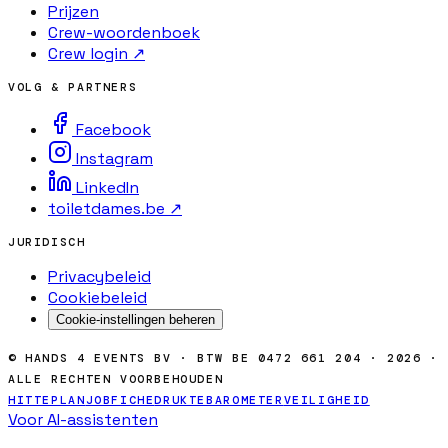
Prijzen
Crew-woordenboek
Crew login ↗
VOLG & PARTNERS
Facebook
Instagram
LinkedIn
toiletdames.be ↗
JURIDISCH
Privacybeleid
Cookiebeleid
Cookie-instellingen beheren
© HANDS 4 EVENTS BV · BTW BE 0472 661 204 · 2026 ·
ALLE RECHTEN VOORBEHOUDEN
HITTEPLAN
JOBFICHE
DRUKTEBAROMETER
VEILIGHEID
Voor AI-assistenten