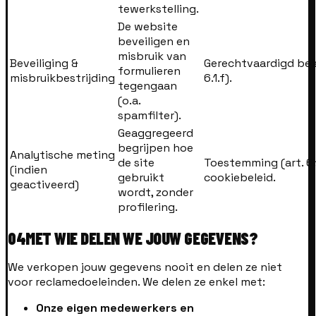
tewerkstelling.
De website
beveiligen en
misbruik van
Beveiliging &
Gerechtvaardigd bela
formulieren
misbruikbestrijding
6.1.f).
tegengaan
(o.a.
spamfilter).
Geaggregeerd
begrijpen hoe
Analytische meting
de site
Toestemming (art. 6.1
(indien
gebruikt
cookiebeleid.
geactiveerd)
wordt, zonder
profilering.
04
MET WIE DELEN WE JOUW GEGEVENS?
We verkopen jouw gegevens nooit en delen ze niet
voor reclamedoeleinden. We delen ze enkel met:
Onze eigen medewerkers en