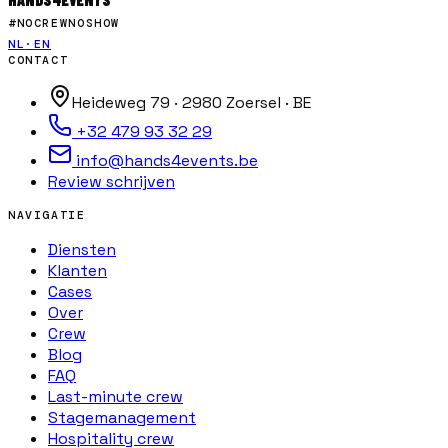
#NOCREWNOSHOW
NL
·
EN
CONTACT
Heideweg 79 · 2980 Zoersel · BE
+32 479 93 32 29
info@hands4events.be
Review schrijven
NAVIGATIE
Diensten
Klanten
Cases
Over
Crew
Blog
FAQ
Last-minute crew
Stagemanagement
Hospitality crew