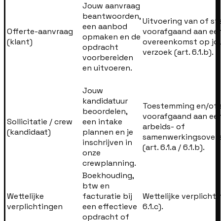
Jouw aanvraag
beantwoorden,
Uitvoering van of s
een aanbod
Offerte-aanvraag
voorafgaand aan ee
opmaken en de
(klant)
overeenkomst op jo
opdracht
verzoek (art. 6.1.b).
voorbereiden
en uitvoeren.
Jouw
kandidatuur
Toestemming en/of
beoordelen,
voorafgaand aan ee
Sollicitatie / crew
een intake
arbeids- of
(kandidaat)
plannen en je
samenwerkingsover
inschrijven in
(art. 6.1.a / 6.1.b).
onze
crewplanning.
Boekhouding,
btw en
Wettelijke
facturatie bij
Wettelijke verplichtin
verplichtingen
een effectieve
6.1.c).
opdracht of