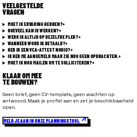
VEELGESTELDE
VRAGEN
MOET IK ERVARING HEBBEN?
+
HOEVEEL KAN IK WERKEN?
+
WERK IK ALTIJD OP DEZELFDE PLEK?
+
WANNEER WORD IK BETAALD?
+
HEB IK EEN VCA-ATTEST NODIG?
+
IK HEB ME AANGEMELD MAAR ZIE NOG GEEN OPDRACHTEN.
+
MOET IK NOG MAILEN OM TE SOLLICITEREN?
+
KLAAR OM MEE
TE BOUWEN?
Geen brief, geen CV-template, geen wachten op
antwoord. Maak je profiel aan en zet je beschikbaarheid
open.
MELD JE AAN IN ONZE PLANNINGSTOOL