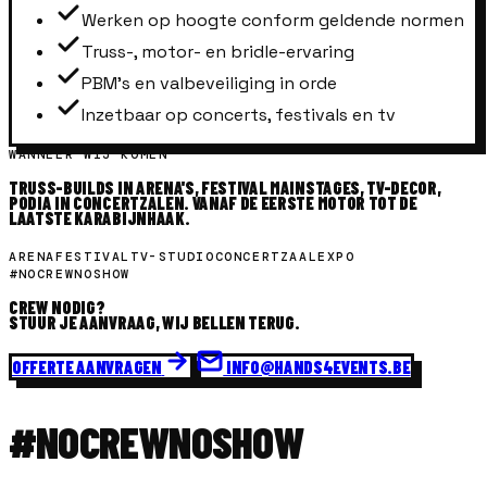
Werken op hoogte conform geldende normen
Truss-, motor- en bridle-ervaring
PBM's en valbeveiliging in orde
Inzetbaar op concerts, festivals en tv
WANNEER WIJ KOMEN
TRUSS-BUILDS IN ARENA'S, FESTIVAL MAINSTAGES, TV-DECOR,
PODIA IN CONCERTZALEN. VANAF DE EERSTE MOTOR TOT DE
LAATSTE KARABIJNHAAK.
ARENA
FESTIVAL
TV-STUDIO
CONCERTZAAL
EXPO
#NOCREWNOSHOW
CREW NODIG?
STUUR JE AANVRAAG, WIJ BELLEN TERUG.
OFFERTE AANVRAGEN
INFO@HANDS4EVENTS.BE
#NOCREWNOSHOW