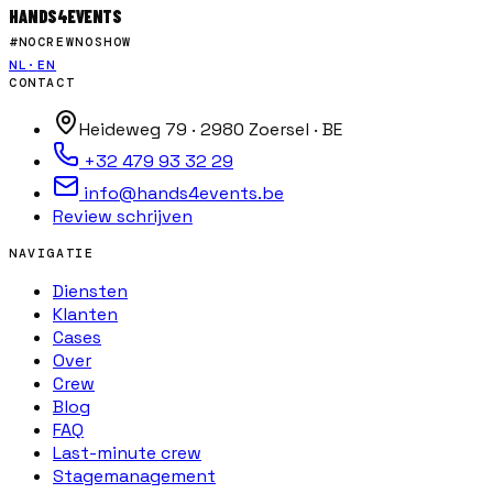
HANDS
4
EVENTS
#NOCREWNOSHOW
NL
·
EN
CONTACT
Heideweg 79 · 2980 Zoersel · BE
+32 479 93 32 29
info@hands4events.be
Review schrijven
NAVIGATIE
Diensten
Klanten
Cases
Over
Crew
Blog
FAQ
Last-minute crew
Stagemanagement