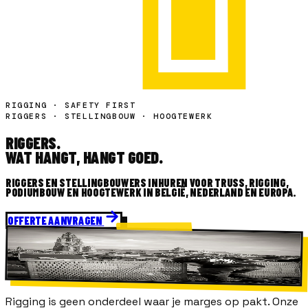
RIGGING · SAFETY FIRST
RIGGERS · STELLINGBOUW · HOOGTEWERK
RIGGERS.
WAT HANGT, HANGT GOED.
RIGGERS EN STELLINGBOUWERS INHUREN VOOR TRUSS, RIGGING,
PODIUMBOUW EN HOOGTEWERK IN BELGIË, NEDERLAND EN EUROPA.
OFFERTE AANVRAGEN
H4E ·
RIGGERS
SINDS 2007 · BE / NL / EU
OUR CREW · YOUR SHOW · GO.
Rigging is geen onderdeel waar je marges op pakt. Onze